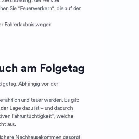
n Sie unbedingt die Fenster
en Sie "Feuerwerkern", die auf der
der Fahrerlaubnis wegen
Auch am Folgetag
Folgetag. Abhängig von der
ährlich und teuer werden. Es gilt:
 der Lage dazu ist – und dadurch
tiven Fahruntüchtigkeit“, welche
ht aus.
as sichere Nachhausekommen gesorgt