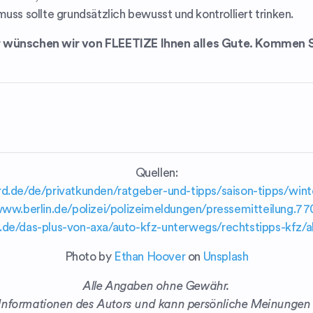
uss sollte grundsätzlich bewusst und kontrolliert trinken.
r wünschen wir von FLEETIZE Ihnen alles Gute. Kommen S
Quellen:
d.de/de/privatkunden/ratgeber-und-tipps/saison-tipps/wint
www.berlin.de/polizei/polizeimeldungen/pressemitteilung.7
.de/das-plus-von-axa/auto-kfz-unterwegs/rechtstipps-kfz/a
Photo by
Ethan Hoover
on
Unsplash
Alle Angaben ohne Gewähr.
n Informationen des Autors und kann persönliche Meinungen en