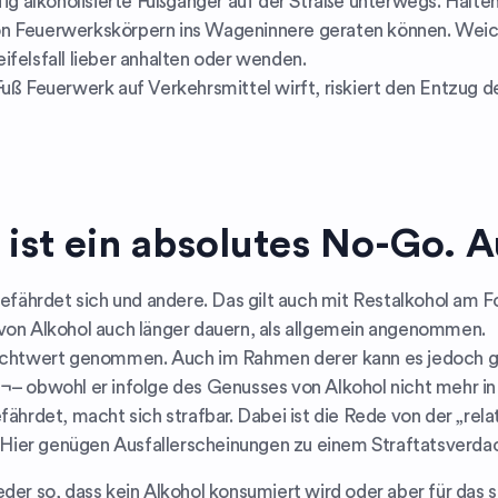
fig alkoholisierte Fußgänger auf der Straße unterwegs. Halte
on Feuerwerkskörpern ins Wageninnere geraten können. Weich
ifelsfall lieber anhalten oder wenden.
Fuß Feuerwerk auf Verkehrsmittel wirft, riskiert den Entzug 
 ist ein absolutes No-Go. 
gefährdet sich und andere. Das gilt auch mit Restalkohol am 
 von Alkohol auch länger dauern, als allgemein angenommen.
Richtwert genommen. Auch im Rahmen derer kann es jedoch gef
¬– obwohl er infolge des Genusses von Alkohol nicht mehr in
rdet, macht sich strafbar. Dabei ist die Rede von der „rela
t. Hier genügen Ausfallerscheinungen zu einem Straftatsverdac
weder so, dass kein Alkohol konsumiert wird oder aber für d